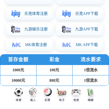
在转会市场的暗流涌动中，德甲豪门拜仁慕尼黑再次
展现出其严谨的备选策略。据德国天空体育最新报
道，为防止后防核心伊藤洋辉或金玟哉可能在夏季离
队，拜仁已将目光投向了本菲卡的年轻中卫托马斯-阿
劳若。这位23岁的葡萄牙国脚以其出色的身体素质和
极快的回追速度闻名，被视为安联球场未来防线的重
要潜在拼图。随着拜仁高层意识到阵容深度的重要
性，这一传闻迅速引发了球迷对球队后防布局的广泛
讨论。