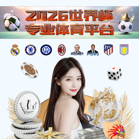
注册入口
华体会官方版网站登录入口
APP与网页版入口｜畅享全球
体育赛事与数据服务
欢迎访问
华体会官方版网站登录入口
，提供全
面覆盖足球、篮球、电竞等项目的赛事资讯与数
据内容， 支持
APP下载
与
网页使用
，每日同步
更新千场比赛，聚焦热门体育内容， 助您轻松
获取赛事动态，掌握比赛节奏。