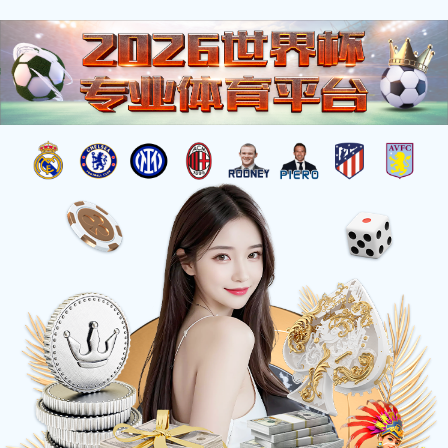
注册入口
华体会官方版网站登录入口
APP与网页版入口｜畅享全球
体育赛事与数据服务
欢迎访问
华体会官方版网站登录入口
，提供全
面覆盖足球、篮球、电竞等项目的赛事资讯与数
据内容， 支持
APP下载
与
网页使用
，每日同步
更新千场比赛，聚焦热门体育内容， 助您轻松
获取赛事动态，掌握比赛节奏。