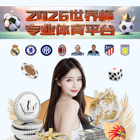
注册入口
华体会官方版网站登录入口
APP与网页版入口｜畅享全球
体育赛事与数据服务
欢迎访问
华体会官方版网站登录入口
，提供全
面覆盖足球、篮球、电竞等项目的赛事资讯与数
据内容， 支持
APP下载
与
网页使用
，每日同步
更新千场比赛，聚焦热门体育内容， 助您轻松
获取赛事动态，掌握比赛节奏。