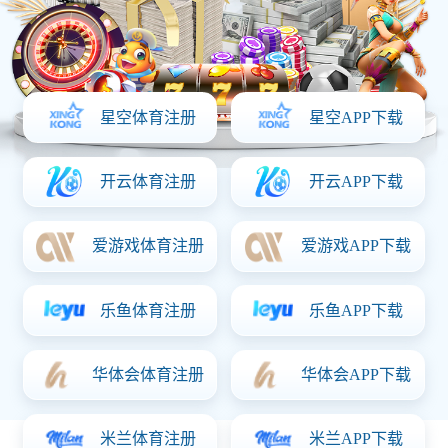
手机App
网页版
约基奇低位单打每回合1.18分
掘金围绕他打造全新四外战术
2026-06-05 19:41
64 次阅读
首页
/
体育热讯