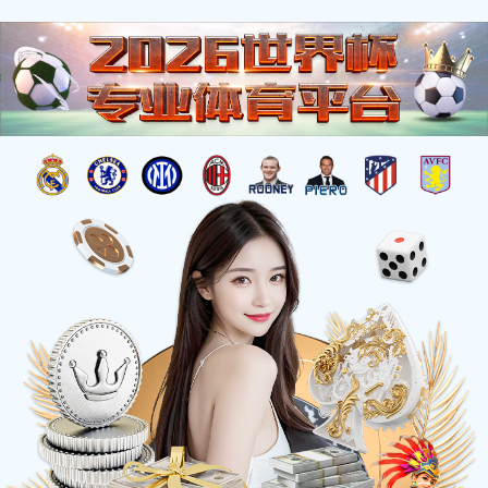
注册入口
用户协议
最近更新：2025年7月
一、协议说明
在您访问、注册或使用华体会官方版网站登录入口平台所提
供的任何服务前，请仔细阅读本《用户协议》。使用平台即
视为同意全部条款。
二、用户注册与信息
用户需确保所提交的注册资料真实、准确。若发现信息虚假
或存在风险，华体会官方版网站登录入口平台有权暂停或终
止其账户。