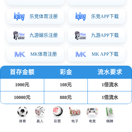
七、法律责任与适用
协议适用中华人民共和国法律。如用户使用服务过程中产生
纠纷，应向平台所在地法院提起诉讼。
八、联系方式
如对本协议有疑问或建议，欢迎通过以下方式与我们联系：
Email：support@yourchildlearn.com
荣誉与成就
华体会官方版网站登录入口 在多个国际赛事科技平台评比中
脱颖而出，持续提升安全性与观赛体验。