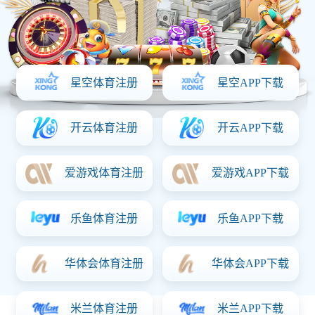
极速比分
支持华体会官方版网站登录入口全类别体育项目，赛事
动态快速同步。
互动社区
畅所欲言，与全球球迷一起交流观点、参与讨论。